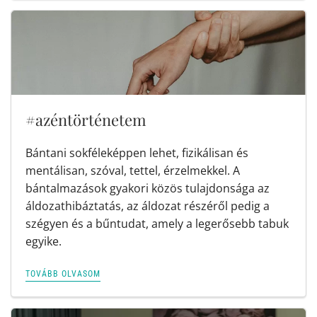
#azéntörténetem
Bántani sokféleképpen lehet, fizikálisan és
mentálisan, szóval, tettel, érzelmekkel. A
bántalmazások gyakori közös tulajdonsága az
áldozathibáztatás, az áldozat részéről pedig a
szégyen és a bűntudat, amely a legerősebb tabuk
egyike.
TOVÁBB OLVASOM