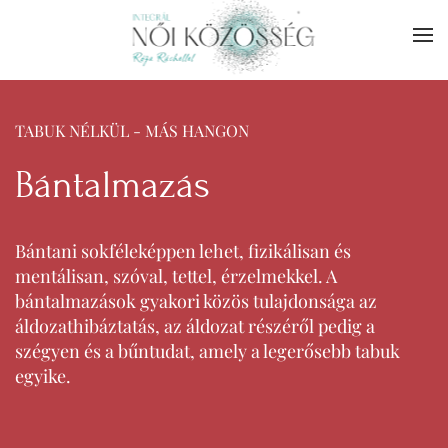
Skip to main content
TABUK NÉLKÜL - MÁS HANGON
Bántalmazás
Bántani sokféleképpen lehet, fizikálisan és
mentálisan, szóval, tettel, érzelmekkel. A
bántalmazások gyakori közös tulajdonsága az
áldozathibáztatás, az áldozat részéről pedig a
szégyen és a bűntudat, amely a legerősebb tabuk
egyike.