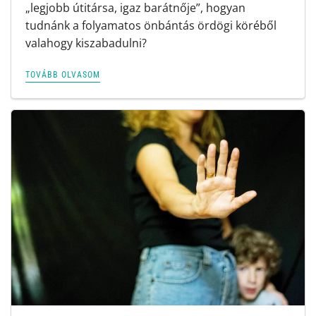
„legjobb útitársa, igaz barátnője”, hogyan
tudnánk a folyamatos önbántás ördögi köréből
valahogy kiszabadulni?
TOVÁBB OLVASOM