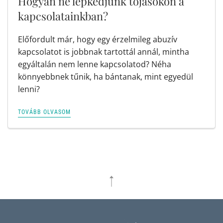
Hogyan ne lépkedjünk tojásokon a
kapcsolatainkban?
Előfordult már, hogy egy érzelmileg abuzív
kapcsolatot is jobbnak tartottál annál, mintha
egyáltalán nem lenne kapcsolatod? Néha
könnyebbnek tűnik, ha bántanak, mint egyedül
lenni?
TOVÁBB OLVASOM