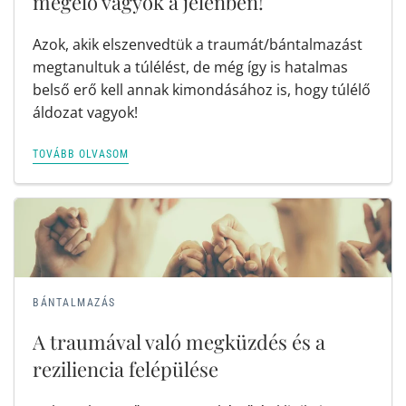
megélő vagyok a jelenben!
Azok, akik elszenvedtük a traumát/bántalmazást
megtanultuk a túlélést, de még így is hatalmas
belső erő kell annak kimondásához is, hogy túlélő
áldozat vagyok!
TOVÁBB OLVASOM
BÁNTALMAZÁS
A traumával való megküzdés és a
reziliencia felépülése