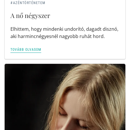
#AZÉNTÖRTÉNETEM
A nő négyszer
Elhittem, hogy mindenki undorító, dagadt disznó,
aki harmincnégyesnél nagyobb ruhát hord.
TOVÁBB OLVASOM