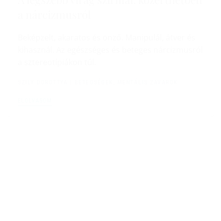
a nárcizmusról
Beképzelt, akaratos és önző. Manipulál, átver és
kihasznál. Az egészséges és beteges nárcizmusról
a sztereotípiákon túl.
SZILY DOROTTYA
|
BETEGSÉGEK, MENTÁLIS ZAVAROK
ELOLVASOM