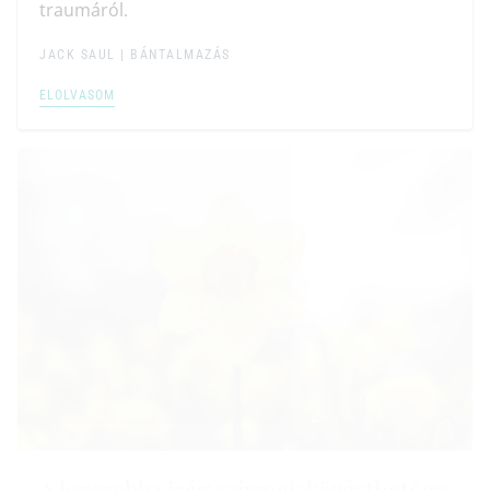
traumáról.
JACK SAUL |
BÁNTALMAZÁS
ELOLVASOM
A legszebb virág szirmai: közérthetően