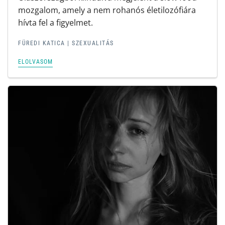
mozgalom, amely a nem rohanós életilozófiára
hívta fel a figyelmet.
FÜREDI KATICA
|
SZEXUALITÁS
ELOLVASOM