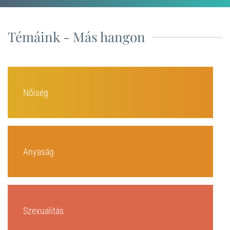
Témáink - Más hangon
Nőiség
Anyaság
Szexualitás