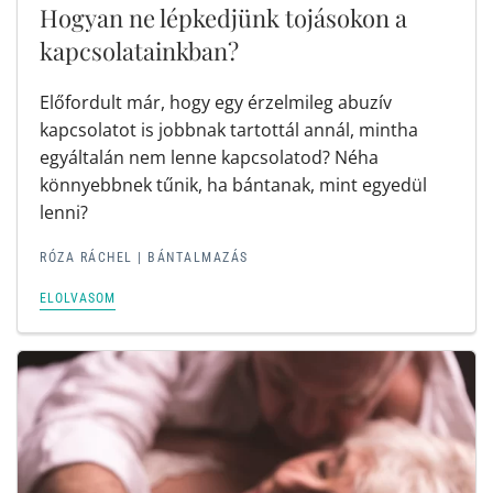
Hogyan ne lépkedjünk tojásokon a
kapcsolatainkban?
Előfordult már, hogy egy érzelmileg abuzív
kapcsolatot is jobbnak tartottál annál, mintha
egyáltalán nem lenne kapcsolatod? Néha
könnyebbnek tűnik, ha bántanak, mint egyedül
lenni?
RÓZA RÁCHEL
|
BÁNTALMAZÁS
ELOLVASOM