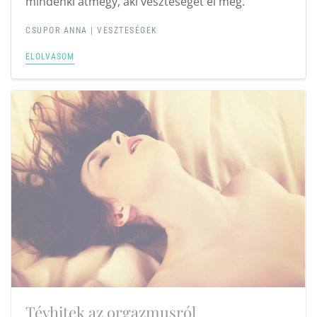
mindenki átmegy, aki veszteséget él meg.
CSUPOR ANNA |
VESZTESÉGEK
ELOLVASOM
Tévhitek az orgazmusról