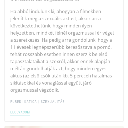
Ha abból indulunk ki, ahogyan a filmekben
jelenítik meg a szexuális aktust, akkor arra
következtethetünk, hogy minden ilyen
helyzetben, mindkét félnél orgazmussal ér véget
a szeretkezés. Ha pedig arra gondolunk, hogy a
11 évesek legnépszerűbb keresőszava a pornó,
tehát rosszabb esetben innen szerzik be első
tapasztalataikat a szexről, akkor ennek alapján
méltán gondolhatják azt, hogy minden egyes
aktus (az első csók után kb. 5 perccel) hatalmas
sikításokkal és vonaglással együtt járó
orgazmussal végződik.
FÜREDI KATICA
|
SZEXUALITÁS
ELOLVASOM