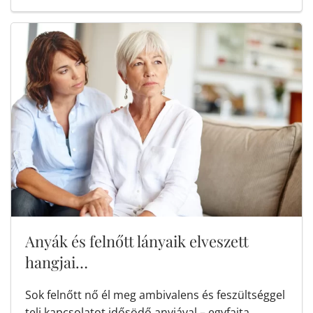
Anyák és felnőtt lányaik elveszett
hangjai…
Sok felnőtt nő él meg ambivalens és feszültséggel
teli kapcsolatot idősödő anyjával – egyfajta