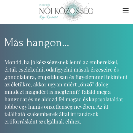
Skip to main content
Más hangon...
Mondd, ha jó készségesnek lenni az emberekkel,
értük cselekedni, odafigyelni mások érzéseire és
gondolataira, empatikusan és figyelemmel tekinteni
az életükre, akkor ugyan miért „önző” dolog
mindezt magadért is megtenni? Találd meg a
hangodat és ne áldozd fel magad és kapcsolataidat
többé egy hamis önzetlenség nevében. Az itt
található szakemberek által írt tanácsok
erőforrásként szolgálnak ehhez.