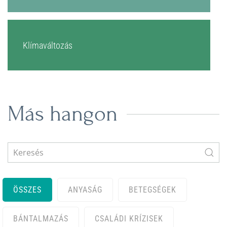
Klímaváltozás
Más hangon
ÖSSZES
ANYASÁG
BETEGSÉGEK
BÁNTALMAZÁS
CSALÁDI KRÍZISEK