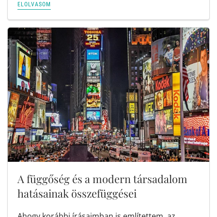
ELOLVASOM
A függőség és a modern társadalom
hatásainak összefüggései
Ahogy korábbi írásaimban is említettem, az