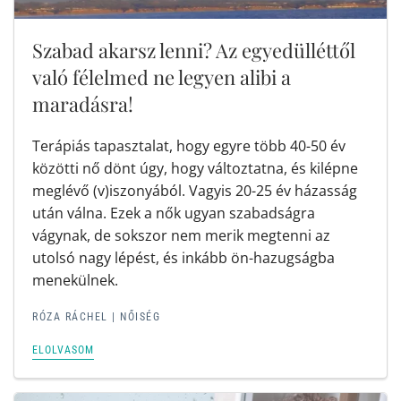
Szabad akarsz lenni? Az egyedülléttől
való félelmed ne legyen alibi a
maradásra!
Terápiás tapasztalat, hogy egyre több 40-50 év
közötti nő dönt úgy, hogy változtatna, és kilépne
meglévő (v)iszonyából. Vagyis 20-25 év házasság
után válna. Ezek a nők ugyan szabadságra
vágynak, de sokszor nem merik megtenni az
utolsó nagy lépést, és inkább ön-hazugságba
menekülnek.
RÓZA RÁCHEL
|
NŐISÉG
ELOLVASOM