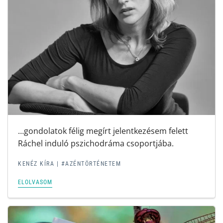
…gondolatok félig megírt jelentkezésem felett
Ráchel induló pszichodráma csoportjába.
KENÉZ KÍRA | #AZÉNTÖRTÉNETEM
ELOLVASOM