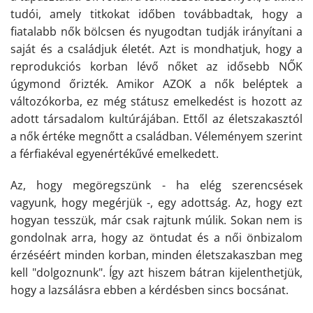
tudói, amely titkokat időben továbbadtak, hogy a
fiatalabb nők bölcsen és nyugodtan tudják irányítani a
saját és a családjuk életét. Azt is mondhatjuk, hogy a
reprodukciós korban lévő nőket az idősebb NŐK
úgymond őrizték. Amikor AZOK a nők beléptek a
változókorba, ez még státusz emelkedést is hozott az
adott társadalom kultúrájában. Ettől az életszakasztól
a nők értéke megnőtt a családban. Véleményem szerint
a férfiakéval egyenértékűvé emelkedett.
Az, hogy megöregszünk - ha elég szerencsések
vagyunk, hogy megérjük -, egy adottság. Az, hogy ezt
hogyan tesszük, már csak rajtunk múlik. Sokan nem is
gondolnak arra, hogy az öntudat és a női önbizalom
érzéséért minden korban, minden életszakaszban meg
kell "dolgoznunk". Így azt hiszem bátran kijelenthetjük,
hogy a lazsálásra ebben a kérdésben sincs bocsánat.