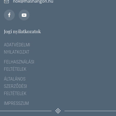
nok@mashangon.hu
Jogi nyilatkozatok
ADATVÉDELMI
NYILATKOZAT
FELHASZNÁLÁSI
FELTÉTELEK
ÁLTALÁNOS
SZERZŐDÉSI
FELTÉTELEK
IMPRESSZUM