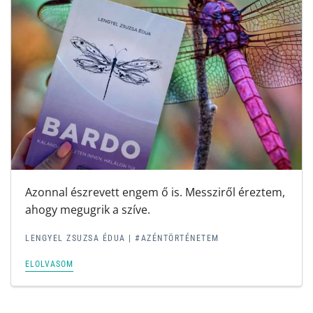
Azonnal észrevett engem ő is. Messziről éreztem,
ahogy megugrik a szíve.
LENGYEL ZSUZSA ÉDUA | #AZÉNTÖRTÉNETEM
ELOLVASOM