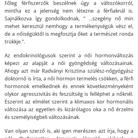
Főleg férfiszerzők beszélnek úgy a változókorról,
mintha ez a jelenség nem létezne a férfiaknál is.
Sajnálkozva így gondolkodnak, “ ...szegény nő min
mehet keresztül nemhogy a termékenységük vész el,
de a nőiségüktől is megfosztja őket a természet ronda
trükkje.".
Az endokrinológusok szerint a női hormonváltozás
képezi az alapját a női gyöngédség változásainak.
Ahogy azt már Radványi Krisztina szülész-nőgyógyász
doktornő is írta, a női hormon termelés csökken, a férfi
hormonok emelkednek és ennek következményeként
olykor agresszivitás és feszültség is felléphet a nőknél.
Eszerint az elmélet szerint a klimaxos kor hormonális
változása az egyetlen és kizárólagos oka a nő érzelmi
és személyiségbeli változásának.
Van olyan szerző is, aki igen merészen azt írja, hogy a