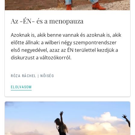
Az -ÉN- és a menopauza
Azoknak is, akik benne vannak és azoknak is, akik
előtte állnak: a wilberi négy szempontrendszer
első negyedével, azaz az ÉN területtel kezdjük a
diskurzust a változókorról.
RÓZA RÁCHEL | NŐISÉG
ELOLVASOM