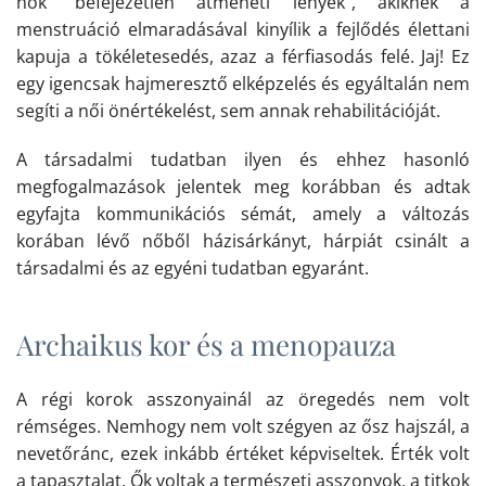
nők "befejezetlen átmeneti lények", akiknek a
menstruáció elmaradásával kinyílik a fejlődés élettani
kapuja a tökéletesedés, azaz a férfiasodás felé. Jaj! Ez
egy igencsak hajmeresztő elképzelés és egyáltalán nem
segíti a női önértékelést, sem annak rehabilitációját.
A társadalmi tudatban ilyen és ehhez hasonló
megfogalmazások jelentek meg korábban és adtak
egyfajta kommunikációs sémát, amely a változás
korában lévő nőből házisárkányt, hárpiát csinált a
társadalmi és az egyéni tudatban egyaránt.
Archaikus kor és a menopauza
A régi korok asszonyainál az öregedés nem volt
rémséges. Nemhogy nem volt szégyen az ősz hajszál, a
nevetőránc, ezek inkább értéket képviseltek. Érték volt
a tapasztalat. Ők voltak a természeti asszonyok, a titkok