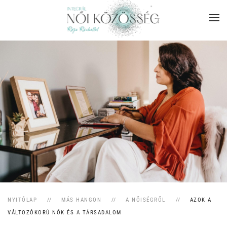
Skip to main content
NYITÓLAP
MÁS HANGON
A NŐISÉGRŐL
AZOK A
VÁLTOZÓKORÚ NŐK ÉS A TÁRSADALOM