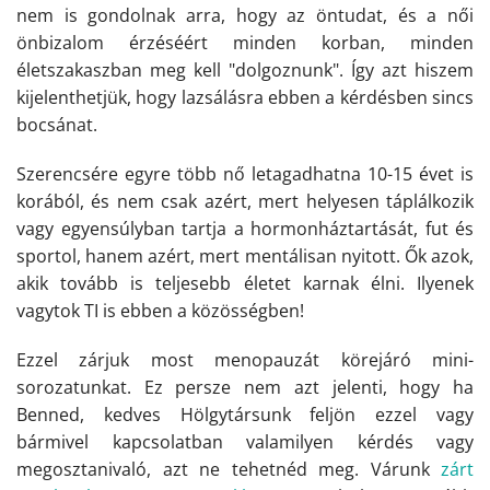
nem is gondolnak arra, hogy az öntudat, és a női
önbizalom érzéséért minden korban, minden
életszakaszban meg kell "dolgoznunk". Így azt hiszem
kijelenthetjük, hogy lazsálásra ebben a kérdésben sincs
bocsánat.
Szerencsére egyre több nő letagadhatna 10-15 évet is
korából, és nem csak azért, mert helyesen táplálkozik
vagy egyensúlyban tartja a hormonháztartását, fut és
sportol, hanem azért, mert mentálisan nyitott. Ők azok,
akik tovább is teljesebb életet karnak élni. Ilyenek
vagytok TI is ebben a közösségben!
Ezzel zárjuk most menopauzát körejáró mini-
sorozatunkat. Ez persze nem azt jelenti, hogy ha
Benned, kedves Hölgytársunk feljön ezzel vagy
bármivel kapcsolatban valamilyen kérdés vagy
megosztanivaló, azt ne tehetnéd meg. Várunk
zárt