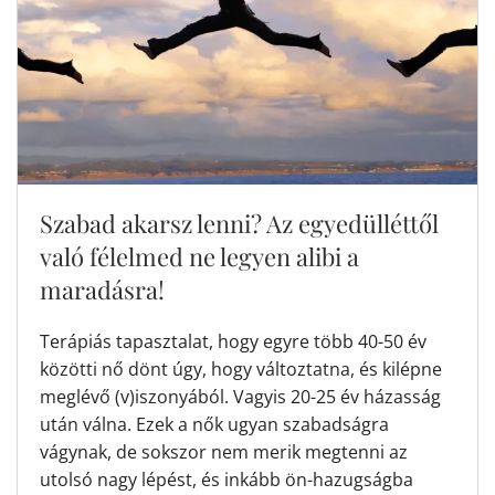
Szabad akarsz lenni? Az egyedülléttől
való félelmed ne legyen alibi a
maradásra!
Terápiás tapasztalat, hogy egyre több 40-50 év
közötti nő dönt úgy, hogy változtatna, és kilépne
meglévő (v)iszonyából. Vagyis 20-25 év házasság
után válna. Ezek a nők ugyan szabadságra
vágynak, de sokszor nem merik megtenni az
utolsó nagy lépést, és inkább ön-hazugságba