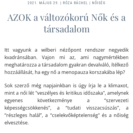
2021. MÁJUS 29.
|
RÓZA RÁCHEL
|
NŐISÉG
AZOK a változókorú Nők és a
társadalom
Itt vagyunk a wilberi nézőpont rendszer negyedik
kvadránsában. Vajon mi az, ami nagymértékben
meghatározza a társadalom gyakran devalváló, ítélkező
hozzáállását, ha egy nő a menopauza korszakába lép?
Sok szerző még napjainkban is úgy írja le a klimaxot,
mint a női lét "veszélyes és kritikus időszaka", amelynek
egyenes következménye a “szervezeti
képességcsökkenés”, a “tudati visszacsúszás”, a
“részleges halál”, a “cselekvőképtelenség" és a nőiség
elvesztése.