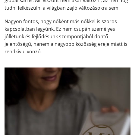
globálisan is. Aki viszont nem akar változni, az nem fog
tudni felkészülni a világban zajló változásokra sem.
Nagyon fontos, hogy nőként más nőkkel is szoros
kapcsolatban legyünk. Ez nem csupán személyes
jóllétünk és fejlődésünk szempontjából döntő
jelentőségű, hanem a nagyobb közösség ereje miatt is
rendkívül vonzó.