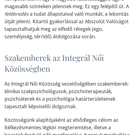
magasabb szinteken jelennek meg. Ez egy
felépítő út
.
A
f
elébredés
a tudat állapotaival való munkát, a
lebontás
út
ját jelenti. Kitartó gyakorlással az Abszolút Valóságot
tapasztalhatjuk meg az elfedő rétegek (ego,
személyiség, tér/idő) átdolgozása során.
Szakemberek az Integrál Női
Közösségben
Az Integrál Női Közösség vezetőségében szakemberek:
klinikai szakpszichológusok, pszichoterapeuták,
pszichiáterek és a pszichológia határterületeinek
tapasztalt képviselői dolgoznak.
Közösségünk alapítójaként az elsődleges célom az
ítélkezésmentes légkör megteremtése, illetve a