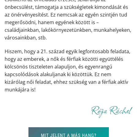
önbecsülést, támogatja a szükségletek kimondását és
az önérvényesítést. Ez nemcsak az egyén szintjén tud
megerősödni, hanem egyének között is –
családjainkban, lakókörnyezetünkben, munkahelyeken,
városainkban, stb.
Hiszem, hogy a 21. század egyik legfontosabb feladata,
hogy az emberek, a nők és férfiak közötti együttélés
kölcsönös tiszteleten alapuljon, és egyenrangú
kapcsolódások alakuljanak ki közöttük. Ez nem
kizárólag női feladat, ehhez szükség van a férfiak aktív
munkájára is!
MIT JELENT A MÁS HANG?