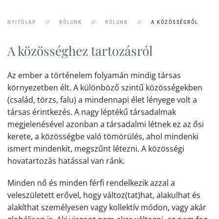
NYITÓLAP
RÓLUNK
RÓLUNK
A KÖZÖSSÉGRŐL
A közösséghez tartozásról
Az ember a történelem folyamán mindig társas
környezetben élt. A különböző szintű közösségekben
(család, törzs, falu) a mindennapi élet lényege volt a
társas érintkezés. A nagy léptékű társadalmak
megjelenésével azonban a társadalmi létnek ez az ősi
kerete, a közösségbe való tömörülés, ahol mindenki
ismert mindenkit, megszűnt létezni.
A közösségi
hovatartozás hatással van ránk.
Minden nő és minden férfi rendelkezik azzal a
veleszületett erővel, hogy változ(tat)hat, alakulhat és
alakíthat személyesen vagy kollektív módon, vagy akár