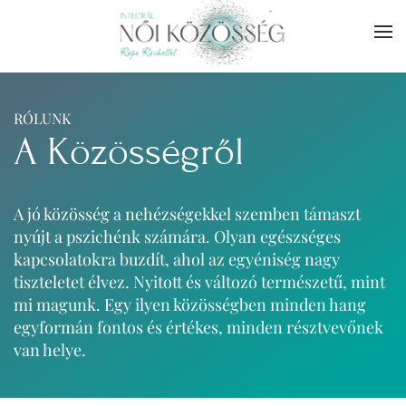
Skip to main content
RÓLUNK
A Közösségről
A jó közösség a nehézségekkel szemben támaszt
nyújt a pszichénk számára. Olyan egészséges
kapcsolatokra buzdít, ahol az egyéniség nagy
tiszteletet élvez. Nyitott és változó természetű, mint
mi magunk. Egy ilyen közösségben minden hang
egyformán fontos és értékes, minden résztvevőnek
van helye.