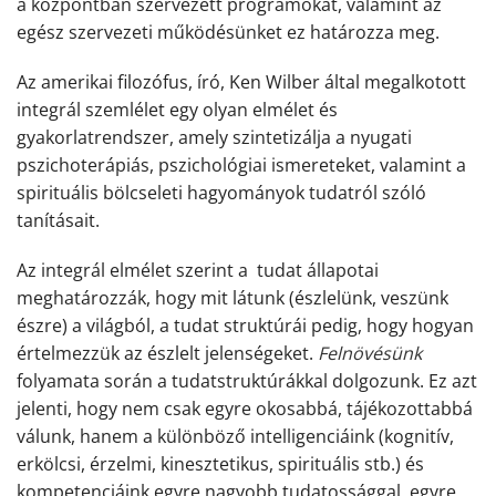
a központban szervezett programokat, valamint az
egész szervezeti működésünket ez határozza meg.
Az amerikai filozófus, író,
Ken Wilber
által megalkotott
integrál szemlélet egy olyan elmélet és
gyakorlatrendszer, amely
szintetizálja a nyugati
pszichoterápiás, pszichológiai ismereteket, valamint a
spirituális bölcseleti hagyományok tudatról szóló
tanításait.
Az integrál elmélet szerint a tudat állapotai
meghatározzák, hogy
mit
látunk (észlelünk, veszünk
észre) a világból, a tudat struktúrái pedig, hogy
hogyan
értelmezzük az észlelt jelenségeket.
Felnövésünk
folyamata során a tudatstruktúrákkal dolgozunk. Ez azt
jelenti, hogy nem csak egyre okosabbá, tájékozottabbá
válunk, hanem a különböző intelligenciáink (kognitív,
erkölcsi, érzelmi, kinesztetikus, spirituális stb.) és
kompetenciáink egyre nagyobb tudatossággal, egyre