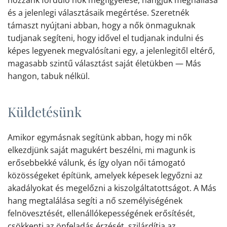
hozzánk forduló nők megfigyelése, hangjuk meghallása
és a jelenlegi választásaik megértése. Szeretnék
támaszt nyújtani abban, hogy a nők önmaguknak
tudjanak segíteni, hogy idővel el tudjanak indulni és
képes legyenek megvalósítani egy, a jelenlegitől eltérő,
magasabb szintű választást saját életükben — Más
hangon, tabuk nélkül.
Küldetésünk
Amikor egymásnak segítünk abban, hogy mi nők
elkezdjünk saját magukért beszélni, mi magunk is
erősebbekké válunk, és így olyan női támogató
közösségeket építünk, amelyek képesek legyőzni az
akadályokat és megelőzni a kiszolgáltatottságot. A Más
hang megtalálása segíti a nő személyiségének
felnövesztését, ellenállókepességének erősítését,
csökkenti az önfeladás érzését, szilárdítja az