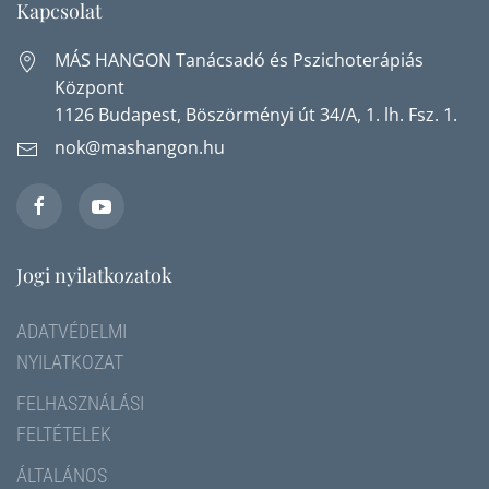
Kapcsolat
MÁS HANGON Tanácsadó és Pszichoterápiás
Központ
1126 Budapest, Böszörményi út 34/A, 1. lh. Fsz. 1.
nok@mashangon.hu
Jogi nyilatkozatok
ADATVÉDELMI
NYILATKOZAT
FELHASZNÁLÁSI
FELTÉTELEK
ÁLTALÁNOS