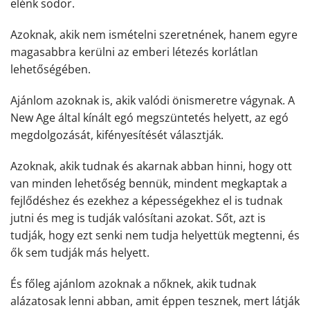
elénk sodor.
Azoknak, akik nem ismételni szeretnének, hanem egyre
magasabbra kerülni az emberi létezés korlátlan
lehetőségében.
Ajánlom azoknak is, akik valódi önismeretre vágynak. A
New Age által kínált egó megszüntetés helyett, az egó
megdolgozását, kifényesítését választják.
Azoknak, akik tudnak és akarnak abban hinni, hogy ott
van minden lehetőség bennük, mindent megkaptak a
fejlődéshez és ezekhez a képességekhez el is tudnak
jutni és meg is tudják valósítani azokat. Sőt, azt is
tudják, hogy ezt senki nem tudja helyettük megtenni, és
ők sem tudják más helyett.
És főleg ajánlom azoknak a nőknek, akik tudnak
alázatosak lenni abban, amit éppen tesznek, mert látják