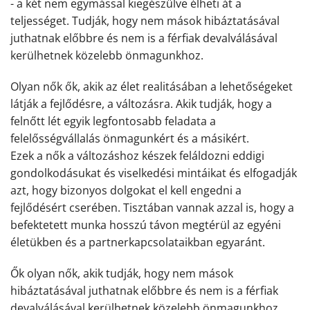
- a két nem egymással kiegészülve élheti át a
teljességet. Tudják, hogy nem mások hibáztatásával
juthatnak előbbre és nem is a férfiak devalválásával
kerülhetnek közelebb önmagunkhoz.
Olyan nők ők, akik az élet realitásában a lehetőségeket
látják a fejlődésre, a változásra. Akik tudják, hogy a
felnőtt lét egyik legfontosabb feladata a
felelősségvállalás önmagunkért és a másikért.
Ezek a nők a változáshoz készek feláldozni eddigi
gondolkodásukat és viselkedési mintáikat és elfogadják
azt, hogy bizonyos dolgokat el kell engedni a
fejlődésért cserében. Tisztában vannak azzal is, hogy a
befektetett munka hosszú távon megtérül az egyéni
életükben és a partnerkapcsolataikban egyaránt.
Ők olyan nők, akik tudják, hogy nem mások
hibáztatásával juthatnak előbbre és nem is a férfiak
devalválásával kerülhetnek közelebb önmagunkhoz.