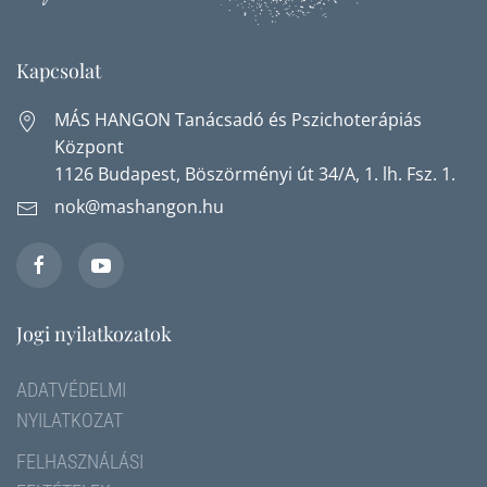
Kapcsolat
MÁS HANGON Tanácsadó és Pszichoterápiás
Központ
1126 Budapest, Böszörményi út 34/A, 1. lh. Fsz. 1.
nok@mashangon.hu
Jogi nyilatkozatok
ADATVÉDELMI
NYILATKOZAT
FELHASZNÁLÁSI