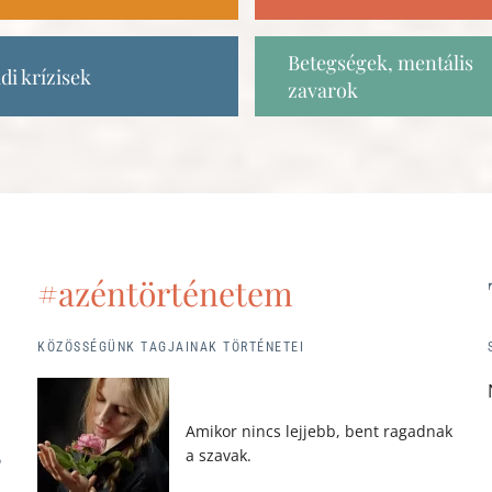
Betegségek, mentális
di krízisek
zavarok
#azéntörténetem
KÖZÖSSÉGÜNK TAGJAINAK TÖRTÉNETEI
Amikor nincs lejjebb, bent ragadnak
a szavak.
?