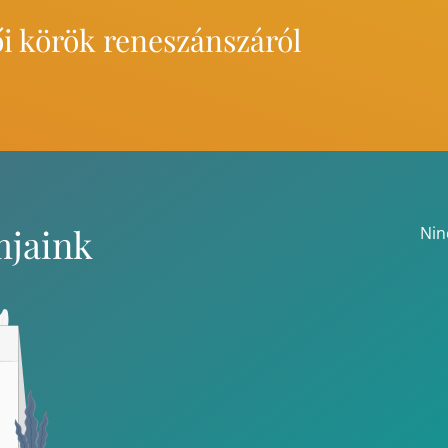
ői körök reneszánszáról
mjaink
Nin