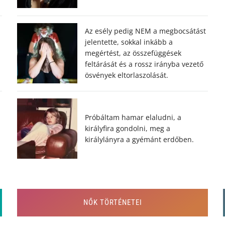
Az esély pedig NEM a megbocsátást
jelentette, sokkal inkább a
megértést, az összefüggések
feltárását és a rossz irányba vezető
ösvények eltorlaszolását.
Próbáltam hamar elaludni, a
királyfira gondolni, meg a
királylányra a gyémánt erdőben.
NŐK TÖRTÉNETEI