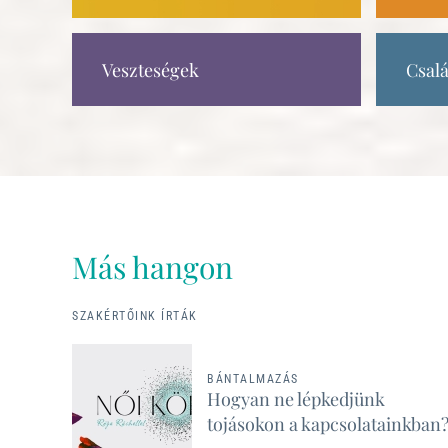
Veszteségek
Csalá
Más hangon
SZAKÉRTŐINK ÍRTÁK
BÁNTALMAZÁS
Hogyan ne lépkedjünk
tojásokon a kapcsolatainkban