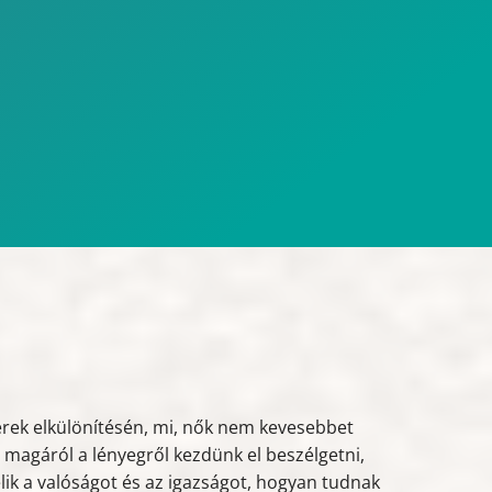
erek elkülönítésén, mi, nők nem kevesebbet
n magáról a lényegről kezdünk el beszélgetni,
ik a valóságot és az igazságot, hogyan tudnak