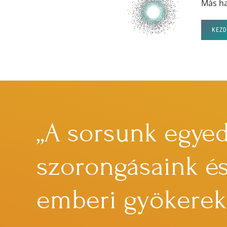
Más ha
KEZD
„A sorsunk egyedi
szorongásaink és
emberi gyökerekb