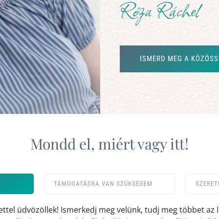
ISMERD MEG A KÖZÖSS
Mondd el, miért vagy itt!
TÁMOGATÁSRA VAN SZÜKSÉGEM
SZERET
ettel üdvözöllek! Ismerkedj meg velünk, tudj meg többet az 