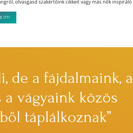
ngról, olvasgasd szakértőink cikkeit vagy más nők inspiráló 
D ITT!
, de a fájdalmaink, a
 a vágyaink közös
ől táplálkoznak”