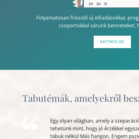
Folyamatosan frissülő új előadásokkal, pro
csoportokkal várunk benneteket, h
KATTINTS IDE
Tabutémák, amelyekről bes
Egy olyan világban, amely a szeparác
tehetünk mint, hogy jó érzékkel egysze
tabuk nélkül Más hangon. Engem pszic