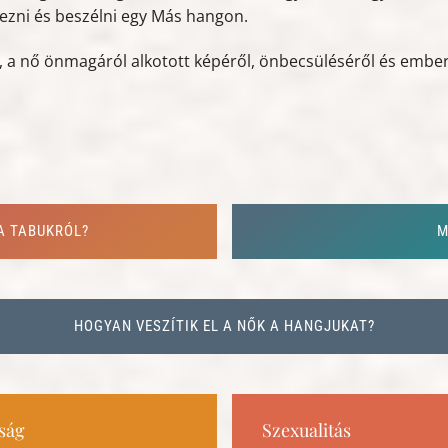
 érezni és beszélni egy Más hangon.
 a nő önmagáról alkotott képéről, önbecsüléséről és emberi
A TABUKRÓL?
M
HOGYAN VESZÍTIK EL A NŐK A HANGJUKAT?
ság
Szexualitás