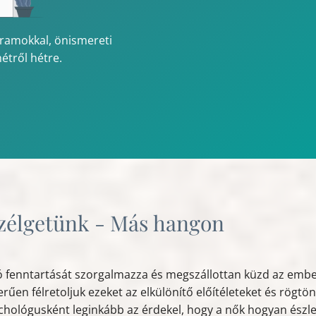
gramokkal, önismereti
étről hétre.
zélgetünk - Más hangon
ió fenntartását szorgalmazza és megszállottan küzd az emb
rűen félretoljuk ezeket az elkülönítő előítéleteket és rögtö
hológusként leginkább az érdekel, hogy a nők hogyan észlel