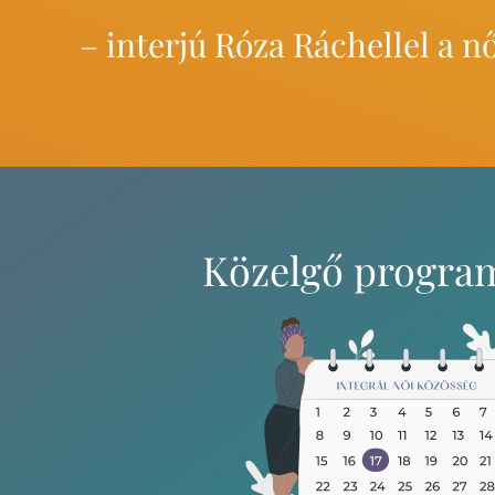
– interjú Róza Ráchellel a n
Közelgő progra