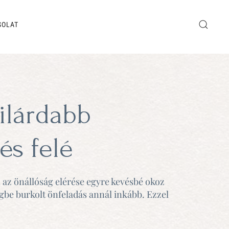
SOLAT
ilárdabb
és felé
 az önállóság elérése egyre kevésbé okoz
gbe burkolt önfeladás annál inkább.
Ezzel