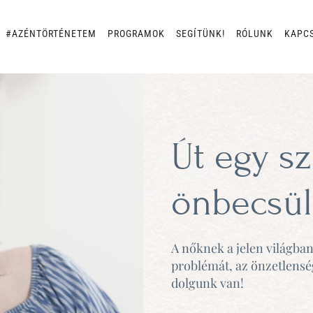
#AZÉNTÖRTÉNETEM
PROGRAMOK
SEGÍTÜNK!
RÓLUNK
KAPC
Út egy sz
önbecsül
A nőknek a jelen világban
problémát, az önzetlensé
dolgunk van!