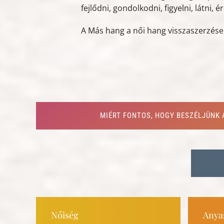
fejlődni, gondolkodni, figyelni, látni,
A Más hang a női hang visszaszerzése,
MIÉRT FONTOS, HOGY BESZÉLJÜNK 
Nőiség
Anya