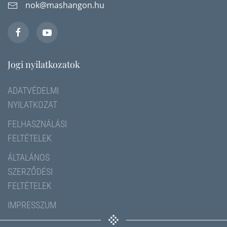
nok@mashangon.hu
Jogi nyilatkozatok
ADATVÉDELMI
NYILATKOZAT
FELHASZNÁLÁSI
FELTÉTELEK
ÁLTALÁNOS
SZERZŐDÉSI
FELTÉTELEK
IMPRESSZUM