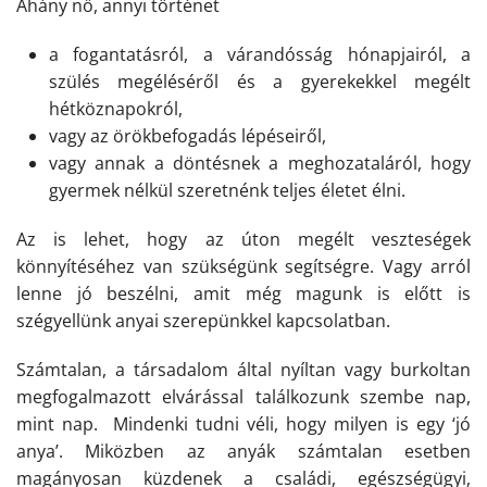
Ahány nő, annyi történet
a fogantatásról, a várandósság hónapjairól, a
szülés megéléséről és a gyerekekkel megélt
hétköznapokról,
vagy az örökbefogadás lépéseiről,
vagy annak a döntésnek a meghozataláról, hogy
gyermek nélkül szeretnénk teljes életet élni.
Az is lehet, hogy az úton megélt veszteségek
könnyítéséhez van szükségünk segítségre. Vagy arról
lenne jó beszélni, amit még magunk is előtt is
szégyellünk anyai szerepünkkel kapcsolatban.
Számtalan, a társadalom által nyíltan vagy burkoltan
megfogalmazott elvárással találkozunk szembe nap,
mint nap. Mindenki tudni véli, hogy milyen is egy ‘jó
anya’. Miközben az anyák számtalan esetben
magányosan küzdenek a családi, egészségügyi,