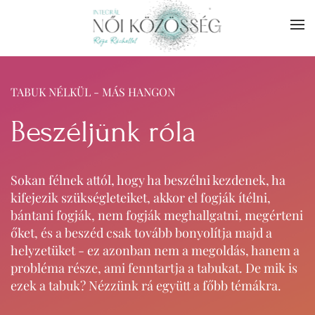
Skip to main content
TABUK NÉLKÜL - MÁS HANGON
Beszéljünk róla
Sokan félnek attól, hogy ha beszélni kezdenek, ha
kifejezik szükségleteiket, akkor el fogják ítélni,
bántani fogják, nem fogják meghallgatni, megérteni
őket, és a beszéd csak tovább bonyolítja majd a
helyzetüket - ez azonban nem a megoldás, hanem a
probléma része, ami fenntartja a tabukat. De mik is
ezek a tabuk? Nézzünk rá együtt a főbb témákra.