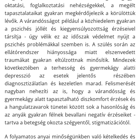
oktatási, foglalkoztatási nehézségekkel, a megélt
tapasztalataikat gyakran megkérdőjelezik a körülöttük
lévők. A várandósságot például a közhiedelem gyakran
a pszichés jóllét és kiegyensúlyozottság érzéseivel
társítja - úgy vélik ez az időszak védelmet nyújt a
pszichés problémákkal szemben is. A szülés során az
ellátórendszer hiányossága miatt elszenvedett
traumákat gyakran eltúlzottnak minősítik. Mindezek
következtében a terhesség és gyermekágy alatti
depresszió az esetek jelentős részében
diagnosztizálatlan és kezeletlen marad. Felismerését
nagyban nehezíti az is, hogy a várandósság és
gyermekágy alatt tapasztalható diszkomfort érzések és
a hangulatzavarok tünetei között sok a hasonlóság és
az anyák gyakran félnek bevallani negatív érzéseiket -
tartva a betegség okozta szégyentől, stigmatizációtól.
A folyamatos anyai minőségünkben való kételkedés és