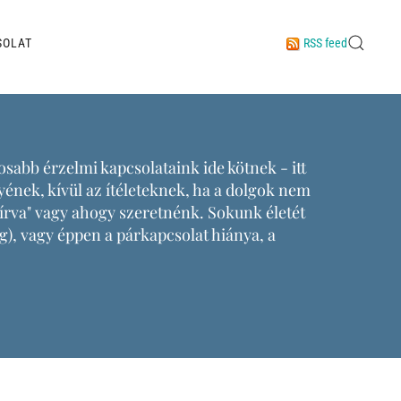
SOLAT
RSS feed
sabb érzelmi kapcsolataink ide kötnek - itt
ének, kívül az ítéleteknek, ha a dolgok nem
rva" vagy ahogy szeretnénk. Sokunk életét
g), vagy éppen a párkapcsolat hiánya, a