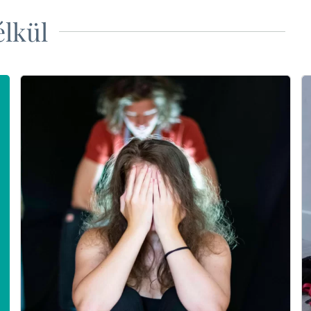
élkül