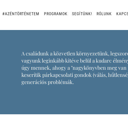
#AZÉNTÖRTÉNETEM
PROGRAMOK
SEGÍTÜNK!
RÓLUNK
KAPC
A családunk a közvetlen környezetünk, legszoro
vagyunk leginkább kitéve belül a kudarc élmény
úgy mennek, ahogy a "nagykönyvben meg van í
keserítik párkapcsolati gondok (válás, hűtlensé
generációs problémák.