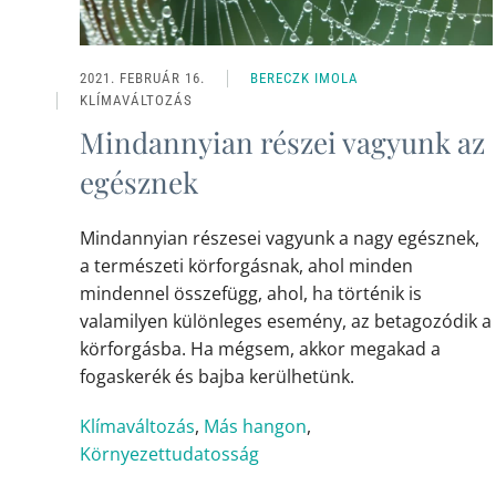
2021. FEBRUÁR 16.
BERECZK IMOLA
KLÍMAVÁLTOZÁS
Mindannyian részei vagyunk az
egésznek
Mindannyian részesei vagyunk a nagy egésznek,
a természeti körforgásnak, ahol minden
mindennel összefügg, ahol, ha történik is
valamilyen különleges esemény, az betagozódik a
körforgásba. Ha mégsem, akkor megakad a
fogaskerék és bajba kerülhetünk.
Klímaváltozás
,
Más hangon
,
Környezettudatosság