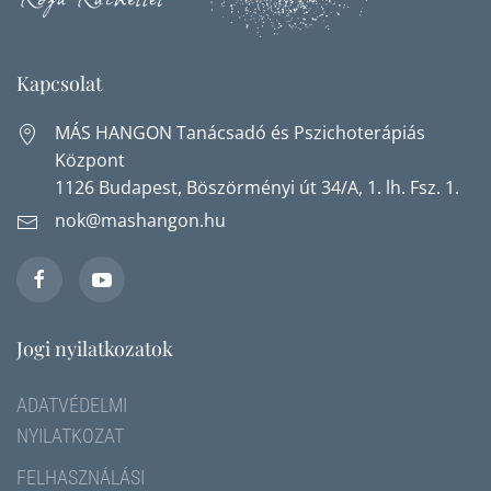
Kapcsolat
MÁS HANGON Tanácsadó és Pszichoterápiás
Központ
1126 Budapest, Böszörményi út 34/A, 1. lh. Fsz. 1.
nok@mashangon.hu
Jogi nyilatkozatok
ADATVÉDELMI
NYILATKOZAT
FELHASZNÁLÁSI