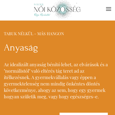
Skip to main content
TABUK NÉLKÜL - MÁS HANGON
Anyaság
Az idealizált anyaság bénító lehet, az elvárások és a
"normálistól" való eltérés tág teret ad az
ítélkezésnek. A gyermekvállalás vagy éppen a
gyermektelenség nem mindig önkéntes döntés
következménye, ahogy az sem, hogy egy gyermek
hogyan születik meg, vagy hogy egészséges-e.