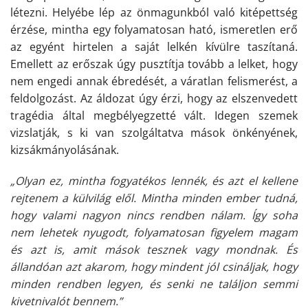
létezni. Helyébe lép az önmagunkból való kitépettség
érzése, mintha egy folyamatosan ható, ismeretlen erő
az egyént hirtelen a saját lelkén kívülre taszítaná.
Emellett az erőszak úgy pusztítja tovább a lelket, hogy
nem engedi annak ébredését, a váratlan felismerést, a
feldolgozást. Az áldozat úgy érzi, hogy az elszenvedett
tragédia által megbélyegzetté vált. Idegen szemek
vizslatják, s ki van szolgáltatva mások önkényének,
kizsákmányolásának.
„Olyan ez, mintha fogyatékos lennék, és azt el kellene
rejtenem a külvilág elől. Mintha minden ember tudná,
hogy valami nagyon nincs rendben nálam. Így soha
nem lehetek nyugodt, folyamatosan figyelem magam
és azt is, amit mások tesznek vagy mondnak. És
állandóan azt akarom, hogy mindent jól csináljak, hogy
minden rendben legyen, és senki ne találjon semmi
kivetnivalót bennem.”