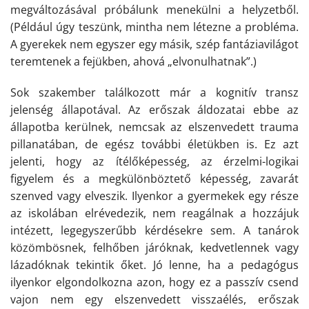
megváltozásával próbálunk menekülni a helyzetből.
(Például úgy teszünk, mintha nem létezne a probléma.
A gyerekek nem egyszer egy másik, szép fantáziavilágot
teremtenek a fejükben, ahová „elvonulhatnak”.)
Sok szakember találkozott már a kognitív transz
jelenség állapotával. Az erőszak áldozatai ebbe az
állapotba kerülnek, nemcsak az elszenvedett trauma
pillanatában, de egész további életükben is. Ez azt
jelenti, hogy az ítélőképesség, az érzelmi-logikai
figyelem és a megkülönböztető képesség, zavarát
szenved vagy elveszik. Ilyenkor a gyermekek egy része
az iskolában elrévedezik, nem reagálnak a hozzájuk
intézett, legegyszerűbb kérdésekre sem. A tanárok
közömbösnek, felhőben járóknak, kedvetlennek vagy
lázadóknak tekintik őket. Jó lenne, ha a pedagógus
ilyenkor elgondolkozna azon, hogy ez a passzív csend
vajon nem egy elszenvedett visszaélés, erőszak