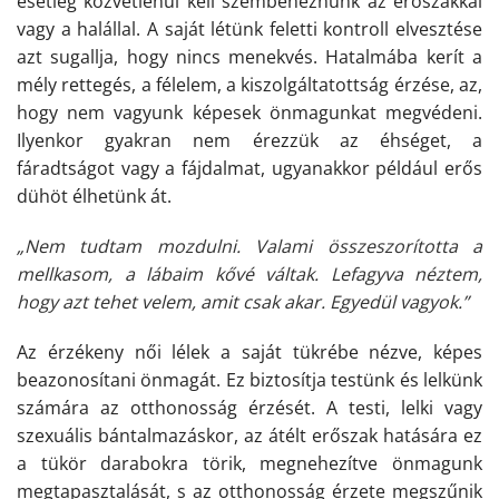
esetleg közvetlenül kell szembenéznünk az erőszakkal
vagy a halállal. A saját létünk feletti kontroll elvesztése
azt sugallja, hogy nincs menekvés. Hatalmába kerít a
mély rettegés, a félelem, a kiszolgáltatottság érzése, az,
hogy nem vagyunk képesek önmagunkat megvédeni.
Ilyenkor gyakran nem érezzük az éhséget, a
fáradtságot vagy a fájdalmat, ugyanakkor például erős
dühöt élhetünk át.
„Nem tudtam mozdulni. Valami összeszorította a
mellkasom, a lábaim kővé váltak. Lefagyva néztem,
hogy azt tehet velem, amit csak akar. Egyedül vagyok.”
Az érzékeny női lélek a saját tükrébe nézve, képes
beazonosítani önmagát. Ez biztosítja testünk és lelkünk
számára az otthonosság érzését. A testi, lelki vagy
szexuális bántalmazáskor, az átélt erőszak hatására ez
a tükör darabokra törik, megnehezítve önmagunk
megtapasztalását, s az otthonosság érzete megszűnik