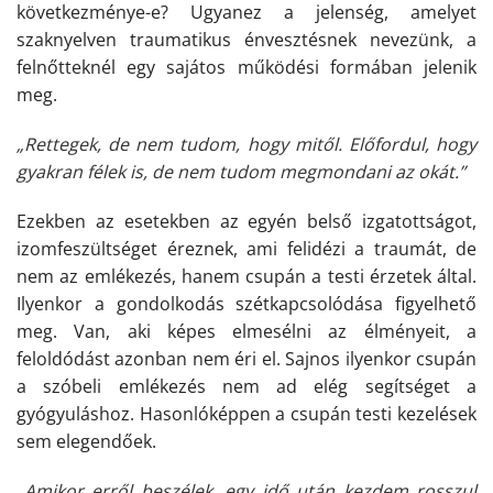
következménye-e? Ugyanez a jelenség, amelyet
szaknyelven traumatikus énvesztésnek nevezünk, a
felnőtteknél egy sajátos működési formában jelenik
meg.
„Rettegek, de nem tudom, hogy mitől. Előfordul, hogy
gyakran félek is, de nem tudom megmondani az okát.”
Ezekben az esetekben az egyén belső izgatottságot,
izomfeszültséget éreznek, ami felidézi a traumát, de
nem az emlékezés, hanem csupán a testi érzetek által.
Ilyenkor a gondolkodás szétkapcsolódása figyelhető
meg. Van, aki képes elmesélni az élményeit, a
feloldódást azonban nem éri el. Sajnos ilyenkor csupán
a szóbeli emlékezés nem ad elég segítséget a
gyógyuláshoz. Hasonlóképpen a csupán testi kezelések
sem elegendőek.
„Amikor erről beszélek, egy idő után kezdem rosszul