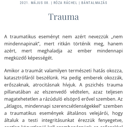
2021. MÁJUS 08.
|
RÓZA RÁCHEL
|
BÁNTALMAZÁS
Trauma
A traumatikus eseményt nem azért nevezzük „nem
mindennapinak”, mert ritkán történik meg, hanem
azért, mert meghaladja az ember mindennapi
megküzdő képességét.
Amikor a traumát valamilyen természeti hatás okozza,
katasztrófáról beszélünk. Ha pedig emberek okozzák,
erőszaknak, atrocitásnak hívjuk. A pszichés trauma
pillanatában az elszenvedő védtelen, azaz teljesen
magatehetetlen a rázúduló elsöprő erővel szemben. Az
„átlagos, mindennapi szerencsétlenségekkel” szemben
a traumatikus események általános velejárói, hogy
általuk a testi integritásunkat érezzük fenyegetve,