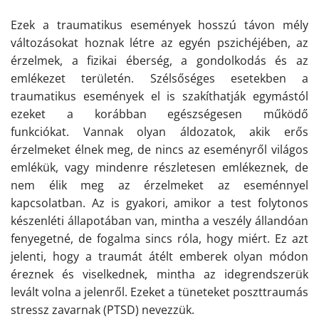
Ezek a traumatikus események hosszú távon mély
változásokat hoznak létre az egyén pszichéjében, az
érzelmek, a fizikai éberség, a gondolkodás és az
emlékezet területén. Szélsőséges esetekben a
traumatikus események el is szakíthatják egymástól
ezeket a korábban egészségesen működő
funkciókat. Vannak olyan áldozatok, akik erős
érzelmeket élnek meg, de nincs az eseményről világos
emlékük, vagy mindenre részletesen emlékeznek, de
nem élik meg az érzelmeket az eseménnyel
kapcsolatban. Az is gyakori, amikor a test folytonos
készenléti állapotában van, mintha a veszély állandóan
fenyegetné, de fogalma sincs róla, hogy miért. Ez azt
jelenti, hogy a traumát átélt emberek olyan módon
éreznek és viselkednek, mintha az idegrendszerük
levált volna a jelenről. Ezeket a tüneteket poszttraumás
stressz zavarnak (PTSD) nevezzük.