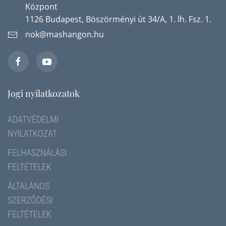
Központ
1126 Budapest, Böszörményi út 34/A, 1. lh. Fsz. 1.
nok@mashangon.hu
Jogi nyilatkozatok
ADATVÉDELMI
NYILATKOZAT
FELHASZNÁLÁSI
FELTÉTELEK
ÁLTALÁNOS
SZERZŐDÉSI
FELTÉTELEK