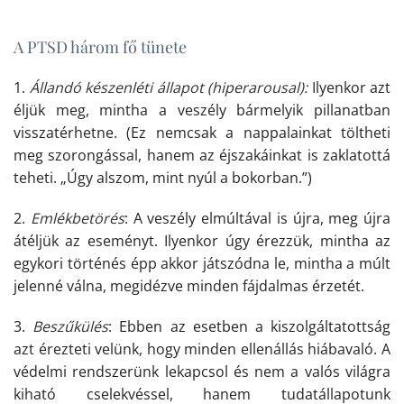
A PTSD három fő tünete
1.
Állandó készenléti állapot (hiperarousal):
Ilyenkor azt
éljük meg, mintha a veszély bármelyik pillanatban
visszatérhetne. (Ez nemcsak a nappalainkat töltheti
meg szorongással, hanem az éjszakáinkat is zaklatottá
teheti. „Úgy alszom, mint nyúl a bokorban.”)
2.
Emlékbetörés
: A veszély elmúltával is újra, meg újra
átéljük az eseményt. Ilyenkor úgy érezzük, mintha az
egykori történés épp akkor játszódna le, mintha a múlt
jelenné válna, megidézve minden fájdalmas érzetét.
3.
Beszűkülés
: Ebben az esetben a kiszolgáltatottság
azt érezteti velünk, hogy minden ellenállás hiábavaló. A
védelmi rendszerünk lekapcsol és nem a valós világra
kiható cselekvéssel, hanem tudatállapotunk