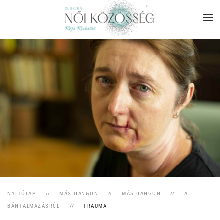
Skip to main content
NYITÓLAP
MÁS HANGON
MÁS HANGON
A
BÁNTALMAZÁSRÓL
TRAUMA