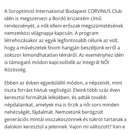
A Soroptimist International Budapest CORVINUS Club
idén is megszervezi a Bordó krizantém című
rendezvényét, a nők elleni erőszak megszüntetésének
nemzetközi világnapja kapcsán. A program
létrehozásakor az egyik legfontosabb célunk az volt,
hogy a művészetek finom hangján beszéljünk erről a
sokszor kimondhatatlan témáról. Az eseményhez idén
is támogató módon kapcsolódik az Integrál NŐI
Közösség.
Ebben az évben egyedülálló módon, a népzenét, mint
tiszta forrást hívtuk segítségül. Eleink több száz éven
keresztül formálták lelkükben, és adták tovább
népdalainkat, amelyek ma is őrzik a női sors minden
nehézségét, fájdalmát. Nemzetünk berögzült
generációs mintái visszaköszönnek és tükröt tartanak a
dalokon keresztül a jelennek. Vajon mi változott? Van-e