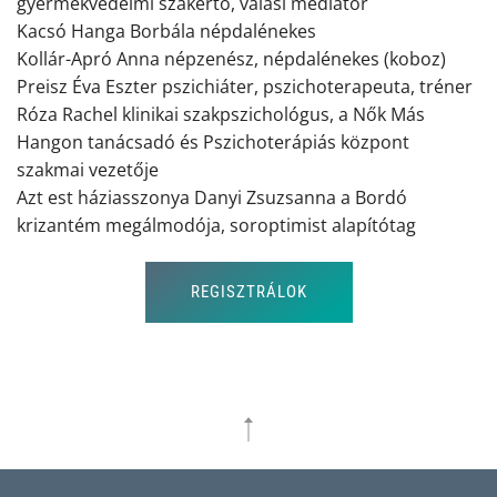
gyermekvédelmi szakértő, válási mediátor
Kacsó Hanga Borbála népdalénekes
Kollár-Apró Anna népzenész, népdalénekes (koboz)
Preisz Éva Eszter pszichiáter, pszichoterapeuta, tréner
Róza Rachel klinikai szakpszichológus, a Nők Más
Hangon tanácsadó és Pszichoterápiás központ
szakmai vezetője
Azt est háziasszonya Danyi Zsuzsanna a Bordó
krizantém megálmodója, soroptimist alapítótag
REGISZTRÁLOK