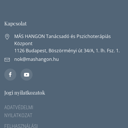
Kapcsolat
MÁS HANGON Tanácsadó és Pszichoterápiás
Központ
1126 Budapest, Böszörményi út 34/A, 1. lh. Fsz. 1.
nok@mashangon.hu
Jogi nyilatkozatok
ADATVÉDELMI
NYILATKOZAT
FELHASZNÁLÁSI