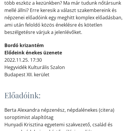
több eszköz a kezünkben? Ma már tudunk nőtársunk
mellé állni? Erre keresik a választ szakembereink és
népzenei előadóink egy meghitt komplex előadásban,
ami után feloldó közös éneklésre és kötetlen
beszélgetésre várjuk a jelenlévőket.
Bordó krizantém
Elődeink énekes üzenete
2022.11.25. 17:30
Hegyvidék Kulturális Szalon
Budapest XII. kerület
Előadóink:
Berta Alexandra népzenész, népdalénekes (citera)
soroptimist alapítótag
Hunyadi Krisztina egyetemi szakvezető, család és