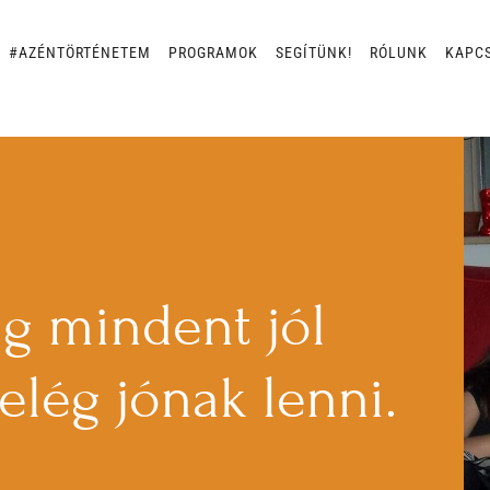
#AZÉNTÖRTÉNETEM
PROGRAMOK
SEGÍTÜNK!
RÓLUNK
KAPC
g mindent jól
 elég jónak lenni.