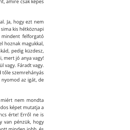
nt, amire csak képes
kal. Ja, hogy ezt nem
 sima kis hétköznapi
 mindent felforgató
sel hoznak magukkal,
skád, pedig küzdesz,
i, mert jó anya vagy!
l vagy. Fáradt vagy.
od tőle szemrehányás
 nyomod az igát, de
zt miért nem mondta
ndos képet mutatja a
cs érte! Erről ne is
gy van pénzük, hogy
mott minden jobb, és