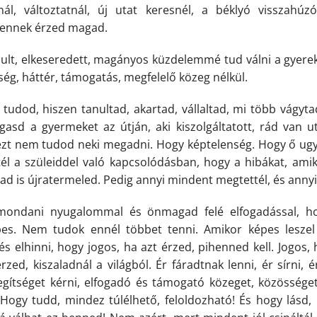
ál, változtatnál, új utat keresnél, a béklyó visszahú
lennek érzed magad.
ult, elkeseredett, magányos küzdelemmé tud válni a gyerek
ség, háttér, támogatás, megfelelő közeg nélkül.
udod, hiszen tanultad, akartad, vállaltad, mi több vágyta
sd a gyermeket az útján, aki kiszolgáltatott, rád van uta
zt nem tudod neki megadni. Hogy képtelenség. Hogy ő ugya
él a szüleiddel való kapcsolódásban, hogy a hibákat, amik
gad is újratermeled. Pedig annyi mindent megtettél, és annyi
ondani nyugalommal és önmagad felé elfogadással, ho
es. Nem tudok ennél többet tenni. Amikor képes leszel 
 és elhinni, hogy jogos, ha azt érzed, pihenned kell. Jogos,
rzed, kiszaladnál a világból. Ér fáradtnak lenni, ér sírni, é
gítséget kérni, elfogadó és támogató közeget, közösséget
Hogy tudd, mindez túlélhető, feloldozható! És hogy lásd,