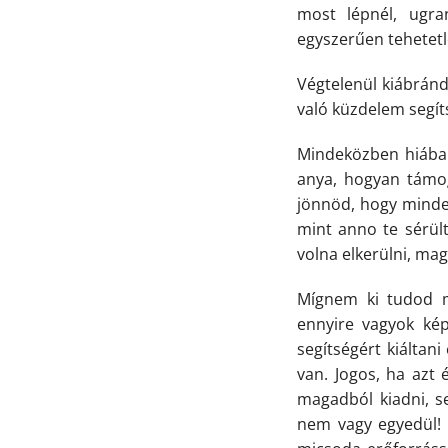
most lépnél, ugran
egyszerűen tehetet
Végtelenül kiábránd
való küzdelem segít
Mindeközben hiába t
anya, hogyan támoga
jönnöd, hogy minde
mint anno te sérült
volna elkerülni, ma
Mígnem ki tudod m
ennyire vagyok kép
segítségért kiáltani
van. Jogos, ha azt é
magadból kiadni, se
nem vagy egyedül! 