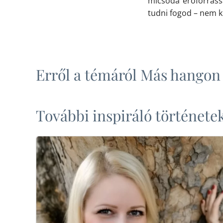
micsoda erőforrássá
tudni fogod – nem ke
Erről a témáról Más hangon
További inspiráló története