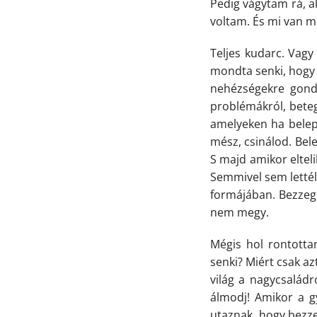
Pedig vágytam rá, a
voltam. És mi van m
Teljes kudarc. Vagy 
mondta senki, hogy 
nehézségekre gondo
problémákról, beteg
amelyeken ha belepu
mész, csinálod. Bele
S majd amikor eltel
Semmivel sem lettél
formájában. Bezzeg
nem megy.
Mégis hol rontotta
senki? Miért csak a
világ a nagycsaládr
álmodj! Amikor a g
utaznak, hogy bezze