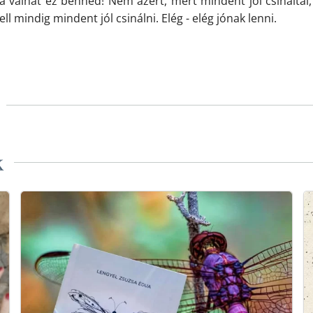
 válhat ez benned! Nem azért, mert mindent jól csináltál
ll mindig mindent jól csinálni. Elég - elég jónak lenni.
k