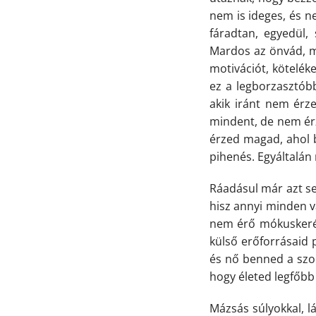
nem is ideges, és ne
fáradtan, egyedül,
Mardos az önvád, m
motivációt, köteléke
ez a legborzasztóbb
akik iránt nem érz
mindent, de nem érz
érzed magad, ahol b
pihenés. Egyáltalán
Ráadásul már azt sem
hisz annyi minden 
nem érő mókuskerék 
külső erőforrásaid 
és nő benned a szor
hogy életed legfőbb 
Mázsás súlyokkal, 