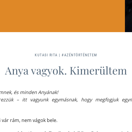
KUTASI RITA |
#AZÉNTÖRTÉNETEM
Anya vagyok. Kimerültem
őmnek, és minden Anyának!
rezzük – itt vagyunk egymásnak, hogy megfogjuk egy
 vár rám, nem vágok bele.