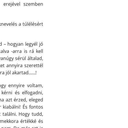
zó erejével szemben
nevelés a túlélésért
d – hogyan legyél jó
lva -arra is rá kell
núgy sérül általad,
et annyira szerettél
ra jól akartad……!
gy ennyire voltam,
kérni és elfogadni,
 ha azt érzed, eleged
r kiabálni! És fontos
 találni. Hogy tudd,
 mekkora értékké és