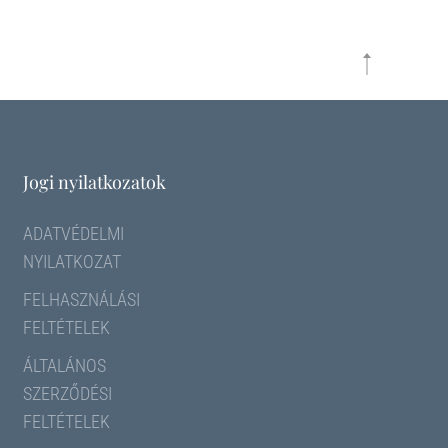
Jogi nyilatkozatok
ADATVÉDELMI
NYILATKOZAT
FELHASZNÁLÁSI
FELTÉTELEK
ÁLTALÁNOS
SZERZŐDÉSI
FELTÉTELEK