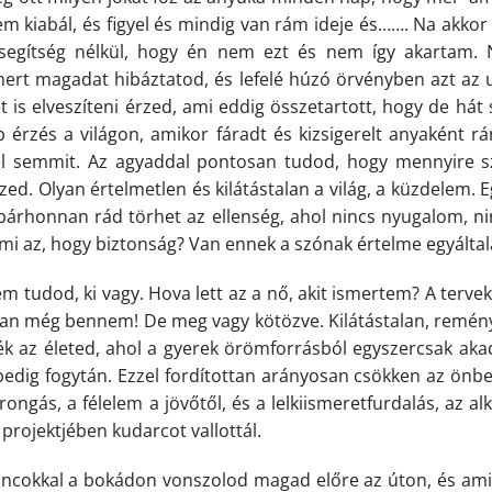
m kiabál, és figyel és mindig van rám ideje és……. Na akkor 
 segítség nélkül, hogy én nem ezt és nem így akartam.
ert magadat hibáztatod, és lefelé húzó örvényben azt az u
t is elveszíteni érzed, ami eddig összetartott, hogy de hát
 érzés a világon, amikor fáradt és kizsigerelt anyaként rá
el semmit. Az agyaddal pontosan tudod, hogy mennyire s
ed. Olyan értelmetlen és kilátástalan a világ, a küzdelem.
árhonnan rád törhet az ellenség, ahol nincs nyugalom, ni
 mi az, hogy biztonság? Van ennek a szónak értelme egyálta
 tudod, ki vagy. Hova lett az a nő, akit ismertem? A tervek
van még bennem! De meg vagy kötözve. Kilátástalan, remény
az életed, ahol a gyerek örömforrásból egyszercsak akadá
pedig fogytán. Ezzel fordítottan arányosan csökken az önbe
ongás, a félelem a jövőtől, és a lelkiismeretfurdalás, az al
projektjében kudarcot vallottál.
láncokkal a bokádon vonszolod magad előre az úton, és ami