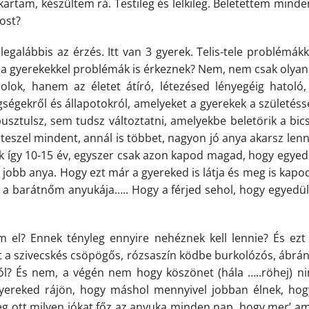
kartam, készültem rá. Testileg és lelkileg. Beletettem minde
ost?
legalábbis az érzés. Itt van 3 gyerek. Telis-tele problémák
a gyerekekkel problémák is érkeznek? Nem, nem csak olyan
lok, hanem az életet átíró, létezésed lényegéig hatoló,
ségekről és állapotokról, amelyeket a gyerekek a születés
sztulsz, sem tudsz változtatni, amelyekbe beletörik a bic
teszel mindent, annál is többet, nagyon jó anya akarsz lenn
ik így 10-15 év, egyszer csak azon kapod magad, hogy egyedü
 jobb anya. Hogy ezt már a gyereked is látja és meg is kap
 a barátnőm anyukája….. Hogy a férjed sehol, hogy egyedül
m el? Ennek tényleg ennyire nehéznek kell lennie? És e
zt a szivecskés csöpögős, rózsaszín ködbe burkolózós, ábrá
ól? És nem, a végén nem hogy köszönet (hála …..röhej) nin
yereked rájön, hogy máshol mennyivel jobban élnek, ho
g ott milyen jókat főz az anyuka minden nap, hogy mer’ a