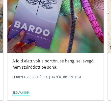
A föld alatt volt a börtön, se hang, se levegő
nem szűrődött be soha.
LENGYEL ZSUZSA ÉDUA
|
#AZÉNTÖRTÉNETEM
ELOLVASOM