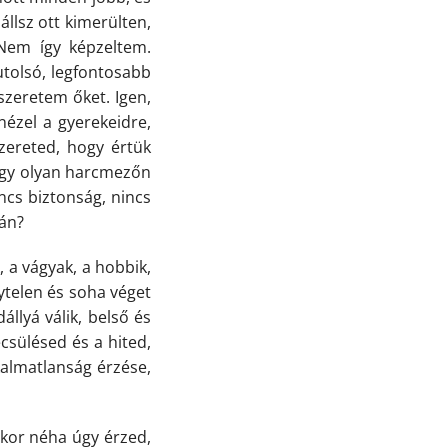
állsz ott kimerülten,
 Nem így képzeltem.
tolsó, legfontosabb
 szeretem őket. Igen,
nézel a gyerekeidre,
zereted, hogy értük
 Egy olyan harcmezőn
ncs biztonság, nincs
lán?
, a vágyak, a hobbik,
telen és soha véget
llyá válik, belső és
csülésed és a hited,
kalmatlanság érzése,
kor néha úgy érzed,